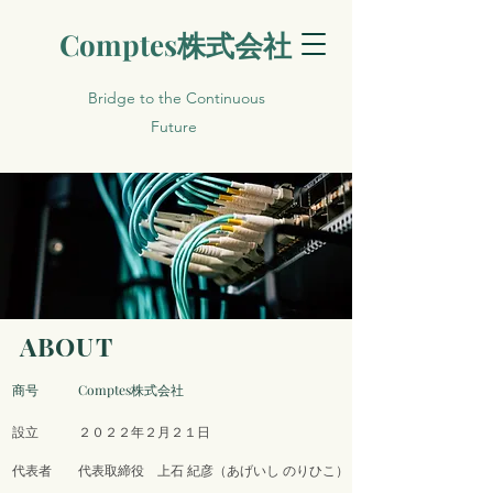
Comptes株式会社
Bridge to the Continuous
Future
ABOUT
​商号 Comptes株式会社
設立 ２０２２年２月２１日
代表者 代表取締役 上石 紀彦
​（あげいし のりひこ）